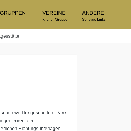
TGRUPPEN
VEREINE
ANDERE
n
Kirchen/Gruppen
Sonstige Links
gesstätte
schen weit fortgeschritten. Dank
ingenieuren, der
derlichen Planungsunterlagen