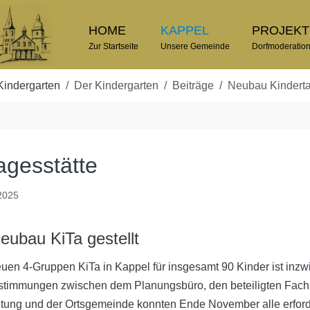
HOME
KAPPEL
PROJEK
Zur Startseite
Unsere Gemeinde
Dorfmoderatio
Kindergarten
Der Kindergarten
Beiträge
Neubau Kinderta
agesstätte
 2025
eubau KiTa gestellt
en 4-Gruppen KiTa in Kappel für insgesamt 90 Kinder ist inzwi
bstimmungen zwischen dem Planungsbüro, den beteiligten Fach
tung und der Ortsgemeinde konnten Ende November alle erfor