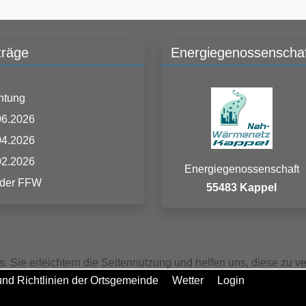
träge
Energiegenossenschaf
htung
06.2026
04.2026
02.2026
Energiegenossenschaft
 der FFW
55483 Kappel
s. Sie erleichtern die Seitennutzung und helfen uns, diese z
nd Richtlinien der Ortsgemeinde
Wetter
Login