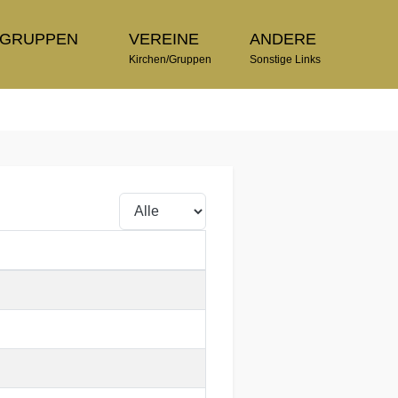
TGRUPPEN
VEREINE
ANDERE
n
Kirchen/Gruppen
Sonstige Links
Anzeige #