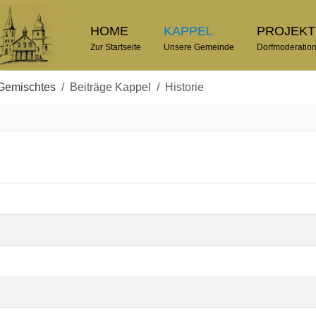
HOME
KAPPEL
PROJEK
Zur Startseite
Unsere Gemeinde
Dorfmoderatio
Gemischtes
Beiträge Kappel
Historie