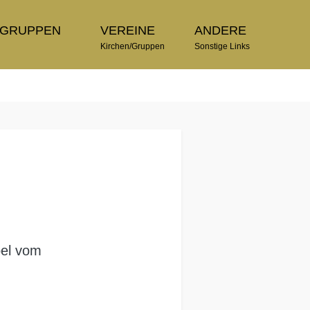
TGRUPPEN
VEREINE
ANDERE
n
Kirchen/Gruppen
Sonstige Links
pel vom