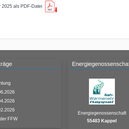
r 2025 als PDF-Datei
träge
Energiegenossenschaf
htung
06.2026
04.2026
02.2026
Energiegenossenschaft
 der FFW
55483 Kappel