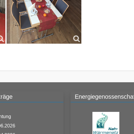
träge
Energiegenossenschaf
htung
06.2026