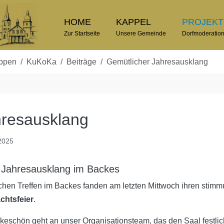
HOME
KAPPEL
PROJEK
Zur Startseite
Unsere Gemeinde
Dorfmoderatio
uppen
KuKoKa
Beiträge
Gemütlicher Jahresausklang
hresausklang
 2025
 Jahresausklang im Backes
hen Treffen im Backes fanden am letzten Mittwoch ihren stimm
chtsfeier
.
eschön geht an unser Organisationsteam, das den Saal festlic