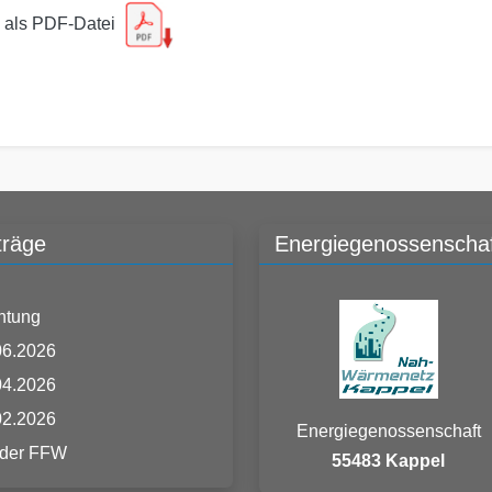
26 als PDF-Datei
träge
Energiegenossenschaf
htung
06.2026
04.2026
02.2026
Energiegenossenschaft
 der FFW
55483 Kappel