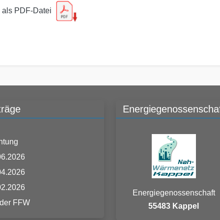
26 als PDF-Datei
träge
Energiegenossenschaf
htung
06.2026
04.2026
02.2026
Energiegenossenschaft
 der FFW
55483 Kappel