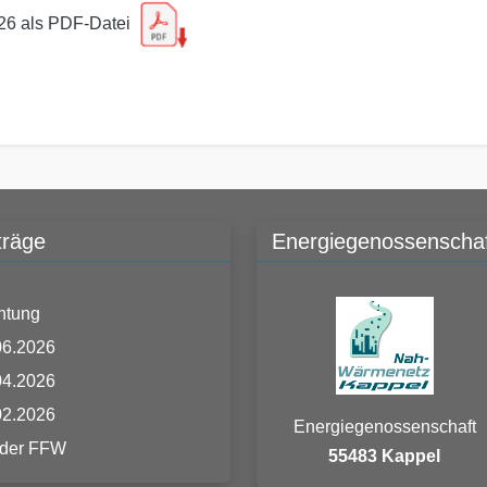
026 als PDF-Datei
träge
Energiegenossenschaf
htung
06.2026
04.2026
02.2026
Energiegenossenschaft
 der FFW
55483 Kappel